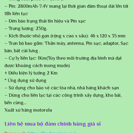
– Pin: 2800mAh-7.4V mang lại thời gian đàm thoại dài lên tới
18h liên tục
– Đèn báo trạng thái tín hiệu và Pin xạc
– Trọng lượng: 230g.
– Kích thước nhỏ gọn (rộng x cao x sâu): 46 x 120 x 35 mm
– Trọn bộ bao gồm: Thân máy, antenna, Pin sạc, adaptor, Sạc
bàn, bát cài lưng .
– Cự ly liên lạc: 1Km(Tùy theo môi trường địa hình mà đạt
được khoảng cách mong muốn)
+ Điều kiện lý tưởng 2 Km
* Ứng dụng sử dụng
– Sử dụng cho bảo vệ các tòa nhà, nhà hàng khách sạn
– Dùng cho liên lạc tại các công trình xây dựng, kho bãi,
bến cảng…
Xuất xứ hãng motorola
Liên hệ mua bộ đàm chính hãng giá sỉ