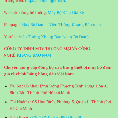
Trang web:
https://bodamgiare.vn/
Website cùng hệ thống:
Máy Bộ Đàm Giá Rẻ
Fanpage:
Máy Bộ Đàm – Viễn Thông Khang Bảo nam
Yotube:
Viễn Thông Khang Bảo Nam( Bộ Đàm)
CÔNG TY TNHH MTV THƯƠNG MẠI VÀ CÔNG
NGHỆ
KHANG BẢO NAM
Chuyên cung cấp đồng bộ các trang thiết bị máy bộ đàm
giá rẻ chính hãng hàng đầu Việt Nam
Trụ Sở : 05 Miếu Bình Đông,Phường Bình Hưng Hòa A,
Bình Tân, Thành Phố Hồ chí Minh
Chi Nhánh : 03 Hòa Bình, Phường 3, Quận 11, Thành phố
Hồ Chí Minh
Điện thoại:
0797.075.075 – 0903.815.291