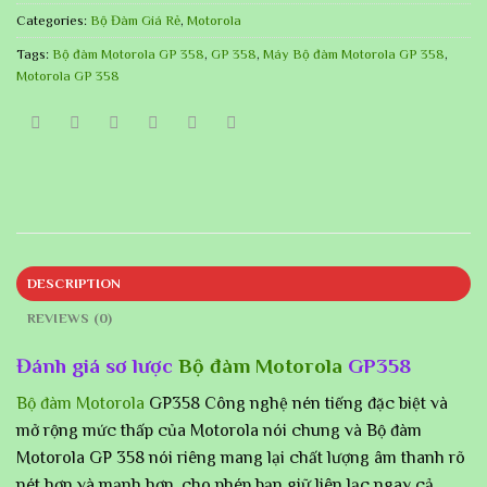
Categories:
Bộ Đàm Giá Rẻ
,
Motorola
Tags:
Bộ đàm Motorola GP 358
,
GP 358
,
Máy Bộ đàm Motorola GP 358
,
Motorola GP 358
DESCRIPTION
REVIEWS (0)
Đánh giá sơ lược
Bộ đàm Motorola
GP358
Bộ đàm Motorola
GP358 Công nghệ nén tiếng đặc biệt và
mở rộng mức thấp của Motorola nói chung và Bộ đàm
Motorola GP 358 nói riêng mang lại chất lượng âm thanh rõ
nét hơn và mạnh hơn, cho phép bạn giữ liên lạc ngay cả