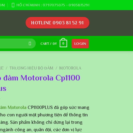
OM
HỒ CHÍ MINH : 0797075075 - 0903815291
HOTLINE 0903 81 52 91
LOGIN
0
CART /
0
₫
ME
/
THƯƠNG HIỆU BỘ ĐÀM
/
MOTOROLA
 đàm Motorola Cp1100
us
đàm Motorola
CP1100PLUS đã góp sức mang
cho con người một phương tiện để thông tin
dàng. Sản phẩm không chỉ dừng lại trong
ngành công an, quân đội, các đơn vị lực