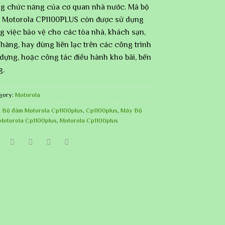
ng chức năng của cơ quan nhà nước. Mà bộ
 Motorola CP1100PLUS còn được sử dụng
g việc bảo vệ cho các tòa nhà, khách sạn,
hàng, hay dùng liên lạc trên các công trình
dựng, hoặc công tác điều hành kho bãi, bến
g.
gory:
Motorola
:
Bộ đàm Motorola Cp1100plus
,
Cp1100plus
,
Máy Bộ
Motorola Cp1100plus
,
Motorola Cp1100plus