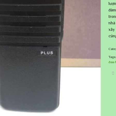
lượ
đàm
tron
nhà 
xây 
cản
Cate
Tags
đàm 