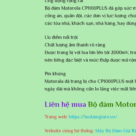
Ứng dụng rộng rãi
Bộ đàm Motorola CP1100PLUS đã góp sức ma
công an, quân đội, các đơn vị lực lượng 
các tòa nhà, khách sạn, nhà hàng, hay dùng
Ưu điểm nổi trội
Chất lượng âm thanh rõ ràng
Được trang bị với loa lớn lên tới 2000mV, 
nén tiếng đặc biệt và mức thấp được mở rộng
Pin khủng
Motorala đã trang bị cho CP1000PLUS một l
ngày dài mà không cần lo lắng việc mất liê
Liên hệ mua
Bộ đàm Motor
Trang web:
https://bodamgiare.vn/
Website cùng hệ thống:
Máy Bộ Đàm Giá R