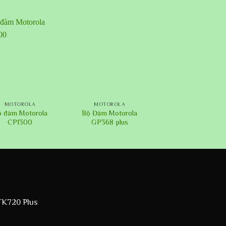
+
MOTOROLA
MOTOROLA
ộ đàm Motorola
Bộ Đàm Motorola
CP1300
GP368 plus
K720 Plus