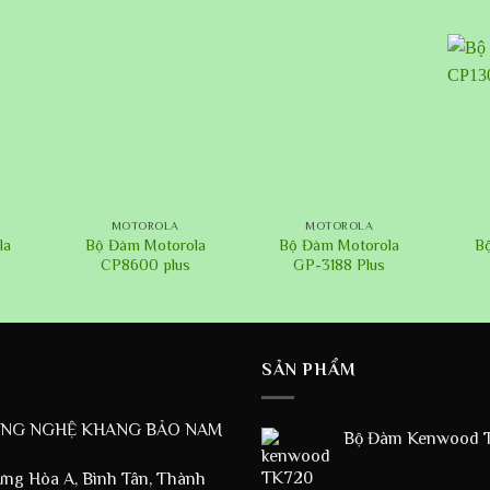
+
+
+
MOTOROLA
MOTOROLA
la
Bộ Đàm Motorola
Bộ Đàm Motorola
B
CP8600 plus
GP-3188 Plus
SẢN PHẨM
ÔNG NGHỆ KHANG BẢO NAM
Bộ Đàm Kenwood T
ưng Hòa A, Bình Tân, Thành