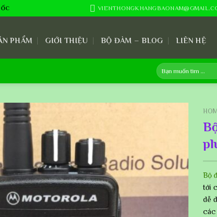
VIENTHONGKHANGBAONAM@GMAIL.C
UỐC
ẢN PHẨM
GIỚI THIỆU
BỘ ĐÀM – BLOG
LIÊN HỆ
Search
for:
HO
Bộ
pl
Bộ 
tới 
dễ 
các 