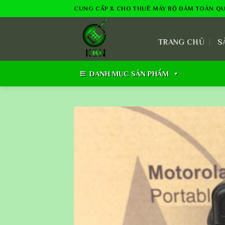
Skip
CUNG CẤP & CHO THUÊ MÁY BỘ ĐÀM TOÀN Q
to
content
TRANG CHỦ
S
DANH MỤC SẢN PHẨM