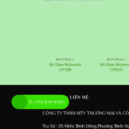
+
+
MOTOROLA
MOTOROLA
MOTOROLA
Bộ đàm Motorola
Bộ Đàm Motorola
Bộ Đàm Motoro
CP8800
GP328
GP650
THÔNG TIN LIÊN HỆ
TƯ VẤN BÁN HÀNG
CÔNG TY TNHH MTV THƯƠNG MẠI VÀ C
Trụ Sở : 05 Miếu Bình Đông,Phường Bình H