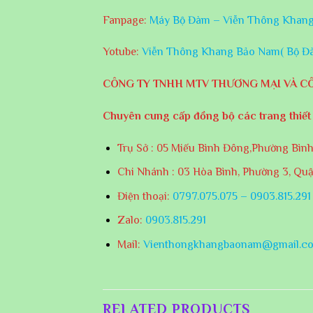
Fanpage:
Máy Bộ Đàm – Viễn Thông Khan
Yotube:
Viễn Thông Khang Bảo Nam( Bộ Đ
CÔNG TY TNHH MTV THƯƠNG MẠI VÀ 
Chuyên cung cấp đồng bộ các trang thiết
Trụ Sở : 05 Miếu Bình Đông,Phường Bìn
Chi Nhánh : 03 Hòa Bình, Phường 3, Quậ
Điện thoại:
0797.075.075 – 0903.815.291
Zalo:
0903.815.291
Mail:
Vienthongkhangbaonam@gmail.c
RELATED PRODUCTS