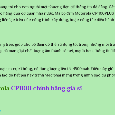
ng tới cho con người một phương tiện để thông tin dễ dàng. Sả
chức năng của cơ quan nhà nước. Mà bộ đàm Motorola CP1100PLUS
 liên lạc trên các công trình xây dựng, hoặc công tác điều hành 
trong trẻo, giúp cho bộ đàm có thể sử dụng tốt trong những môi t
 đã mang lại chất lượng âm thành rõ nét, mạnh hơn, thông tin liê
oại pin cực khủng, có dung lượng lên tới 4500mah. Điều này giú
n lạc do hết pin hay tránh việc phải mang trong mình sạc dự phò
ola
CP1100 chính hãng giá sỉ
ẻ