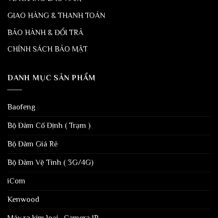
GIAO HÀNG & THANH TOÁN
BẢO HÀNH & ĐỔI TRẢ
CHÍNH SÁCH BẢO MẬT
DANH MỤC SẢN PHẨM
Baofeng
Bộ Đàm Cố Định ( Trạm )
Bộ Đàm Giá Rẻ
Bộ Đàm Vệ Tinh ( 3G/4G)
iCom
Kenwood