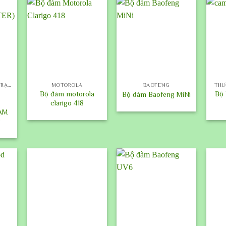
+
+
+
BỘ ĐÀM CỐ ĐỊNH ( TRẠM )
MOTOROLA
BAOFENG
THƯ
Bộ đàm motorola
Bộ 
Bộ đàm Baofeng MiNi
clarigo 418
ẠM
P
+
+
+