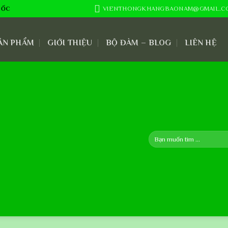
VIENTHONGKHANGBAONAM@GMAIL.C
UỐC
ẢN PHẨM
GIỚI THIỆU
BỘ ĐÀM – BLOG
LIÊN HỆ
Search
for: