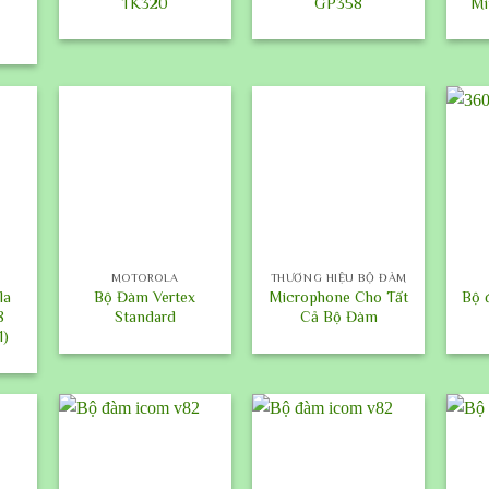
TK320
GP358
Mi
+
+
+
MOTOROLA
THƯƠNG HIỆU BỘ ĐÀM
la
Bộ Đàm Vertex
Microphone Cho Tất
Bộ 
8
Standard
Cả Bộ Đàm
1)