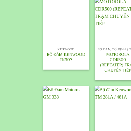
+
+
KENWOOD
BỘ ĐÀM KENWOOD
MOTOROLA
TK307
CDR500
(REPEATER) TR
CHUYỂN TIẾ
+
+