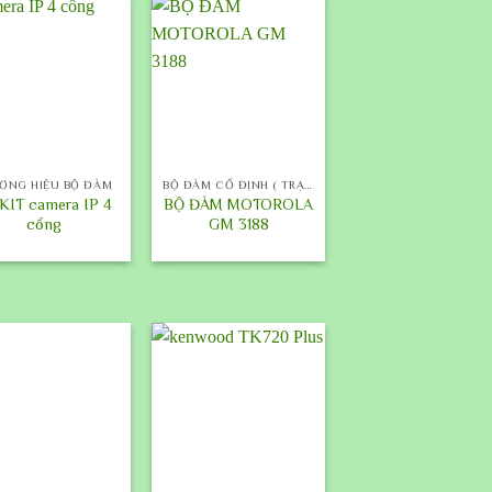
+
ƠNG HIỆU BỘ ĐÀM
BỘ ĐÀM CỐ ĐỊNH ( TRẠM )
KIT camera IP 4
BỘ ĐÀM MOTOROLA
cổng
GM 3188
+