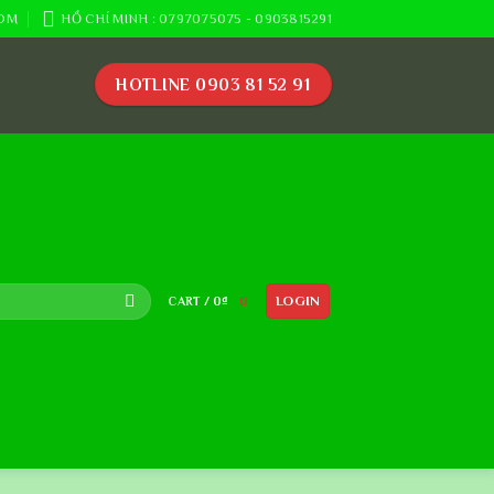
OM
HỒ CHÍ MINH : 0797075075 - 0903815291
HOTLINE 0903 81 52 91
LOGIN
CART /
0
₫
0