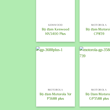
+
+
KENWOOD
MOTOROLA
Bộ đàm Kenwood
Bộ đàm Motoro
NX3400 Plus
CP839
+
+
MOTOROLA
MOTOROLA
Bộ đàm Motorola Xir
Bộ Đàm Motoro
P3688 plus
GP3588 plus