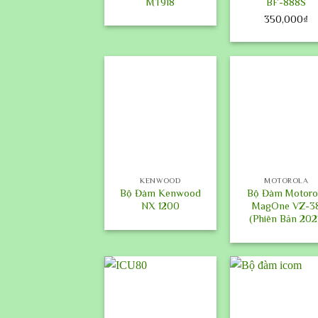
MT918
BF-888S
350,000
₫
+
+
KENWOOD
MOTOROLA
Bộ Đàm Kenwood
Bộ Đàm Motoro
NX 1200
MagOne VZ-3
(Phiên Bản 202