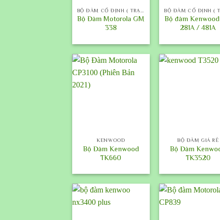
BỘ ĐÀM CỐ ĐỊNH ( TRẠM )
Bộ Đàm Motorola GM
Bộ đàm Kenwood
338
281A / 481A
+
+
KENWOOD
BỘ ĐÀM GIÁ RẺ
Bộ Đàm Kenwood
Bộ Đàm Kenwo
TK660
TK3520