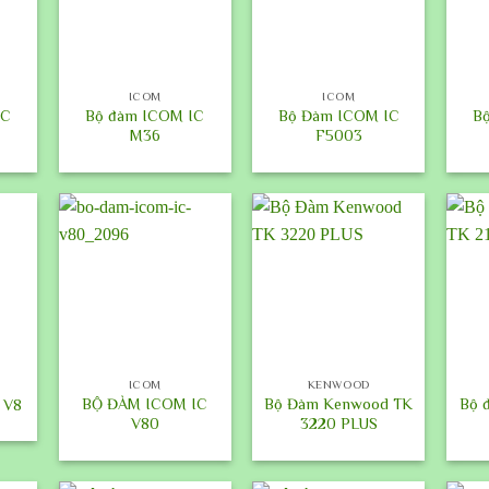
+
+
+
ICOM
ICOM
IC
Bộ đàm ICOM IC
Bộ Đàm ICOM IC
B
M36
F5003
+
+
+
ICOM
KENWOOD
BỘ ĐÀM ICOM IC
Bộ Đàm Kenwood TK
Bộ 
 V8
V80
3220 PLUS