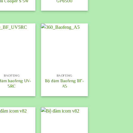
ni Cooper S 5W
GP6500
+
BAOFENG
BAOFENG
đàm baofeng UV-
Bộ đàm Baofeng BF-
5RC
A5