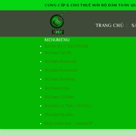
Skip
CUNG CẤP & CHO THUÊ MÁY BỘ ĐÀM TOÀN Q
to
content
TRANG CHỦ
S
MENU
MENU
DANH MỤC SẢN PHẨM
Bộ Đàm Giá Rẻ
Bộ Đàm Motorola
Bộ Đàm Kenwood
Bộ Đàm Baofeng
Bộ Đàm Icom
Bộ Đàm Cố Định
Bộ Đàm Vệ Tinh ( 3G/4G )
Phụ kiện bộ đàm
Máy rà kim loại , Camera IP