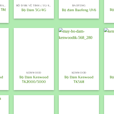
BỘ ĐÀM CỐ ĐỊNH ( TRẠM )
BỘ ĐÀM VỆ TINH ( 3G/4G)
BAOFENG
 TM
Bộ
Bộ Đàm 3G/4G
Bộ đàm Baofeng UV6
+
+
+
KENWOOD
KENWOOD
od
Bộ Đàm Kenwood
Bộ Đàm Kenwood
Bộ
TK2000/3000
TK568