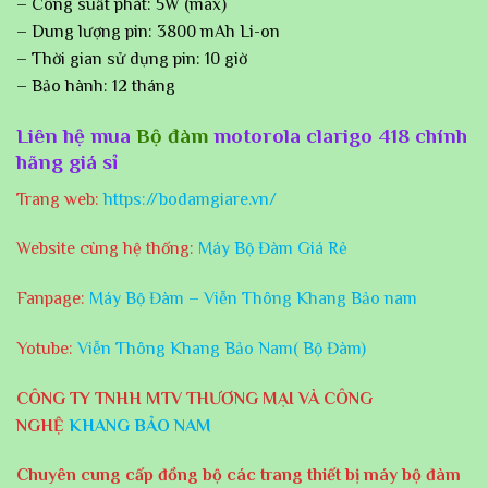
– Công suất phát: 5W (max)
– Dung lượng pin: 3800 mAh Li-on
– Thời gian sử dụng pin: 10 giờ
– Bảo hành: 12 tháng
Liên hệ mua
Bộ đàm
motorola clarigo 418 chính
hãng giá sỉ
Trang web:
https://bodamgiare.vn/
Website cùng hệ thống:
Máy Bộ Đàm Giá Rẻ
Fanpage:
Máy Bộ Đàm – Viễn Thông Khang Bảo nam
Yotube:
Viễn Thông Khang Bảo Nam( Bộ Đàm)
CÔNG TY TNHH MTV THƯƠNG MẠI VÀ CÔNG
NGHỆ
KHANG BẢO NAM
Chuyên cung cấp đồng bộ các trang thiết bị máy bộ đàm