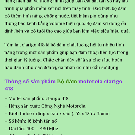
năng hiện đại và thông minh giúp bạn cài đặt tần số hay lập
trình qua phần mềm kết nối trên máy tính. Đặc biệt, bộ đàm
có thêm tính năng chống nước, tiết kiệm pin cũng như
thông báo kênh bằng volume hiệu quả. Bộ đàm sử dụng ổn
định, bền và có tuổi thọ cao giúp bạn làm việc siêu hiệu quả.
Tóm lại, clarigo 418 là bộ đàm chất lượng hội tụ nhiều tính
năng trong một sản phẩm giúp bạn đàm thoại liên tục trong
thời gian lý tưởng. Chắc chắn đây sẽ là sự chọn lựa hoàn
hảo dành cho các đơn vị, cá nhân có nhu cầu sử dụng.
Thông số sản phẩm
Bộ đàm
motorola clarigo
418
– Model sản phẩm: clarigo 418
– Hãng sản xuất: Công Nghệ Motorola.
– Kích thước ( rộng x cao x sâu ): 55 x 125 x 35mm
– Số kênh: 16 kênh tần số
– Dải tần: 400 – 480 Mhz