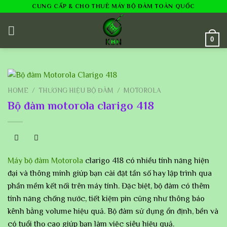
Skip
CUNG CẤP & CHO THUÊ MÁY BỘ ĐÀM TOÀN QUỐC
to
content
0
HOME
/
THƯƠNG HIỆU BỘ ĐÀM
/
MOTOROLA
Bộ đàm motorola clarigo 418
Máy bộ đàm Motorola
clarigo 418 có nhiều tính năng hiện
đại và thông minh giúp bạn cài đặt tần số hay lập trình qua
phần mềm kết nối trên máy tính. Đặc biệt, bộ đàm có thêm
tính năng chống nước, tiết kiệm pin cũng như thông báo
kênh bằng volume hiệu quả. Bộ đàm sử dụng ổn định, bền và
có tuổi thọ cao giúp bạn làm việc siêu hiệu quả.