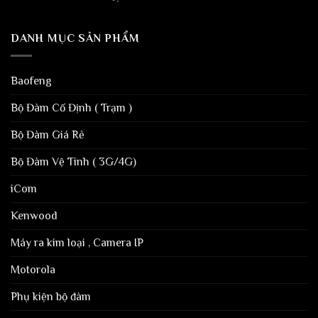
DANH MỤC SẢN PHẨM
Baofeng
Bộ Đàm Cố Định ( Trạm )
Bộ Đàm Giá Rẻ
Bộ Đàm Vệ Tinh ( 3G/4G)
iCom
Kenwood
Máy ra kim loại , Camera IP
Motorola
Phụ kiện bộ đàm