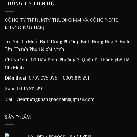
THÔNG TIN LIÊN HỆ
CÔNG TY TNHH MTV THƯƠNG MẠI VÀ CÔNG NGHỆ
KHANG BẢO NAM
Trụ Sở : 05 Miếu Bình Đông,Phường Bình Hưng Hòa A, Bình
Tân, Thành Phố Hồ chí Minh
Chi Nhánh : 03 Hòa Bình, Phường 3, Quận 11, Thành phố Hồ
Chí Minh
Điện thoại: 0797.075.075 – 0903.815.291
Zalo: 0903.815.291
Mail: Vienthongkhangbaonam@gmail.com
SẢN PHẨM
Bộ Đàm Kenwood TK720 Plus