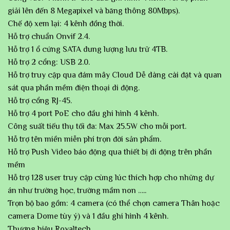
giải lên đến 8 Megapixel và băng thông 80Mbps).
Chế độ xem lại: 4 kênh đồng thời.
Hỗ trợ chuẩn Onvif 2.4.
Hỗ trợ 1 ổ cứng SATA dung lượng lưu trữ 4TB.
Hỗ trợ 2 cổng: USB 2.0.
Hỗ trợ truy cập qua đám mây Cloud Dễ dàng cài đặt và quan
sát qua phần mềm điện thoại di động.
Hỗ trợ cổng RJ-45.
Hỗ trợ 4 port PoE cho đầu ghi hình 4 kênh.
Công suất tiếu thụ tối đa: Max 25.5W cho mỗi port.
Hỗ trợ tên miền miễn phí trọn đời sản phẩm.
Hỗ trợ Push Video báo động qua thiết bị di động trên phần
mềm
Hỗ trợ 128 user truy cập cùng lúc thích hợp cho những dự
án như trường học, trường mầm non …..
Trọn bộ bao gồm: 4 camera (có thể chọn camera Thân hoặc
camera Dome tùy ý) và 1 đầu ghi hình 4 kênh.
Thương hiệu Royaltech