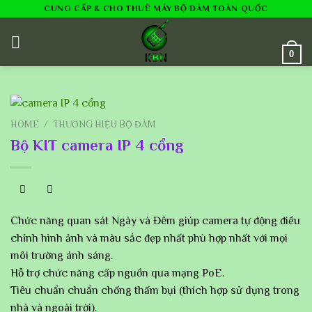
Skip
CUNG CẤP & CHO THUÊ MÁY BỘ ĐÀM TOÀN QUỐC
to
content
0
HOME
/
THƯƠNG HIỆU BỘ ĐÀM
Bộ KIT camera IP 4 cổng
Chức năng quan sát Ngày và Đêm giúp camera tự động điều
chỉnh hình ảnh và màu sắc đẹp nhất phù hợp nhất với mọi
môi trường ánh sáng.
Hỗ trợ chức năng cấp nguồn qua mạng PoE.
Tiêu chuẩn chuẩn chống thấm bụi (thích hợp sử dụng trong
nhà và ngoài trời).