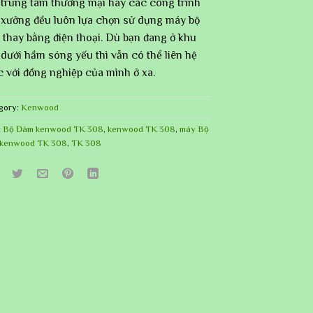
 trung tâm thương mại hay các công trình
 xưởng đều luôn lựa chọn sử dụng máy bộ
thay bằng điện thoại. Dù bạn đang ở khu
dưới hầm sóng yếu thì vẫn có thể liên hệ
 với đồng nghiệp của mình ở xa.
gory:
Kenwood
:
Bộ Đàm kenwood TK 308
,
kenwood TK 308
,
máy Bộ
kenwood TK 308
,
TK 308