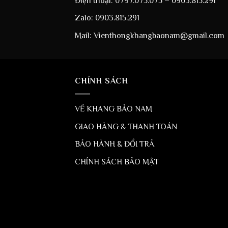
Điện thoại: 0797.075.075 – 0903.815.291
Zalo: 0903.815.291
Mail: Vienthongkhangbaonam@gmail.com
CHÍNH SÁCH
VỀ KHANG BẢO NAM
GIAO HÀNG & THANH TOÁN
BẢO HÀNH & ĐỔI TRẢ
CHÍNH SÁCH BẢO MẬT