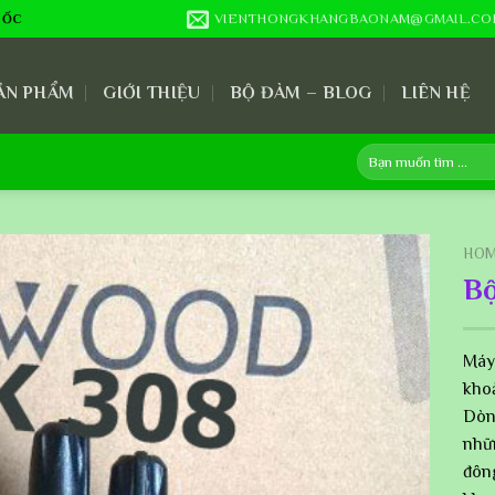
VIENTHONGKHANGBAONAM@GMAIL.CO
UỐC
ẢN PHẨM
GIỚI THIỆU
BỘ ĐÀM – BLOG
LIÊN HỆ
Search
for:
HO
B
Máy
kho
Dòn
nhữ
đôn