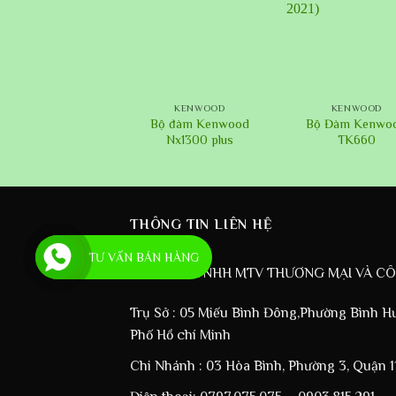
+
+
KENWOOD
KENWOOD
KENWOOD
Ộ ĐÀM KENWOOD
Bộ đàm Kenwood
Bộ Đàm Kenwo
TK307
Nx1300 plus
TK660
THÔNG TIN LIÊN HỆ
TƯ VẤN BÁN HÀNG
CÔNG TY TNHH MTV THƯƠNG MẠI VÀ C
Trụ Sở : 05 Miếu Bình Đông,Phường Bình H
Phố Hồ chí Minh
Chi Nhánh : 03 Hòa Bình, Phường 3, Quận 1