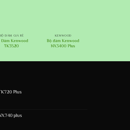
+
BỘ ĐÀM GIÁ RẺ
KENWOOD
 Đàm Kenwood
Bộ đàm Kenwood
TK3520
NX3400 Plus
K720 Plus
NX740 plus