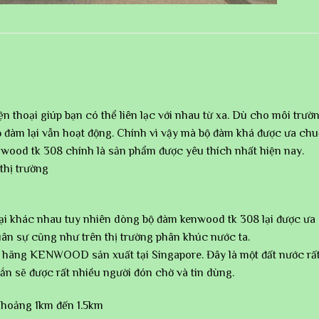
n thoại giúp bạn có thể liên lạc với nhau từ xa. Dù cho môi tr
ộ đàm lại vẫn hoạt động. Chính vì vậy mà bộ đàm khá được ưa chuộ
wood tk 308 chính là sản phẩm được yêu thích nhất hiện nay.
thị trường
ại khác nhau tuy nhiên dòng bộ đàm kenwood tk 308 lại được ưa
ân sự cũng như trên thị trường phân khúc nước ta.
ãng KENWOOD sản xuất tại Singapore. Đây là một đất nước rất 
ẽ được rất nhiều người đón chờ và tin dùng.
khoảng 1km đến 1.5km