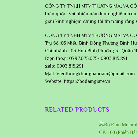
CÔNG TY TNHH MTV THƯƠNG MẠI VÀ CÔNG N
toàn quốc. Với nhiều năm kinh nghiệm trong
giàu kinh nghiệm chúng tôi tin tưởng rằng
CÔNG TY TNHH MTV THƯƠNG MẠI VÀ C
Trụ Sở :05 Miếu Bình Đông,Phường Bình Hư
Chi nhánh : 03 Hòa Bình,Phường 3 , Quận 1
Điện thoại: 0797.075.075- 0903.815.291
zalo: 0903.815.291
Mail: Vienthongkhangbaonam@gmail.com
Website: https://bodamgiare.vn
RELATED PRODUCTS