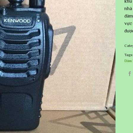
khu
nhà
đàm 
vực 
được
Cate
Tags
Đàm 