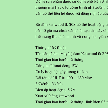
Dòng sản phẩm được sử dụng phổ biến ở nh
thương mại hay các công trình nhà xưởng đ
vẫn có thể liên hệ được với đồng nghiệp của
Bộ đàm kenwood tk 308 có thể hoạt động tr
đến 10 giờ mà chưa cần phải sạc pin đầy c
thể mang theo bên mình vô cùng đơn giản và
Thông số kỹ thuật
Tên sản phẩm: Máy bộ đàm Kenwood tk 30
Thời gian bảo hành: 12 tháng
Công suất hoạt động: 5W
Cự ly hoạt động lý tưởng từ 1km
Dải tần số UHF từ 400 – 480 Mhz
Số kênh: 16 kênh
Điện áp hoạt động: 3,7V
Xuất xứ hãng kenwood
Thời gian bảo hành: 12 tháng , linh kiện 06 