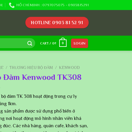
M
HỒ CHÍ MINH : 0797075075 - 0903815291
HOTLINE 0903 81 52 91
LOGIN
0
CART /
0
₫
ME
/
THƯƠNG HIỆU BỘ ĐÀM
/
KENWOOD
ộ Đàm Kenwood TK308
 bộ đàm TK 308 hoạt động trong cự ly
ảng 1km.
g sản phẩm được sử dụng phổ biến ở
ng nơi hoạt động mô hình nhân viên khá
g đúc. Các nhà hàng, quán cafe, khách sạn,