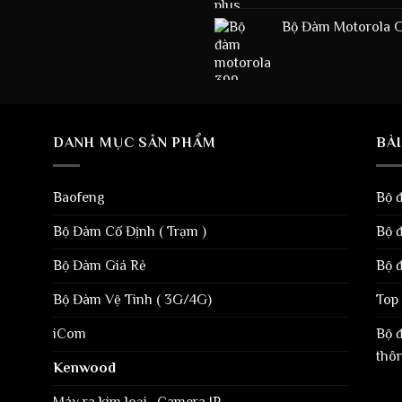
Bộ Đàm Motorola Gp
DANH MỤC SẢN PHẨM
BÀI
Baofeng
Bộ 
Bộ Đàm Cố Định ( Trạm )
Bộ 
Bộ Đàm Giá Rẻ
Bộ 
Bộ Đàm Vệ Tinh ( 3G/4G)
Top 
iCom
Bộ 
thô
Kenwood
Máy ra kim loại , Camera IP