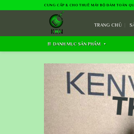
Skip
CUNG CẤP & CHO THUÊ MÁY BỘ ĐÀM TOÀN Q
to
content
TRANG CHỦ
S
DANH MỤC SẢN PHẨM