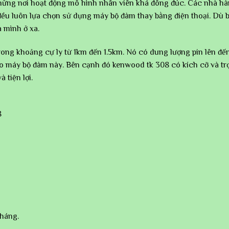
ững nơi hoạt động mô hình nhân viên khá đông đúc. Các nhà hàn
ều luôn lựa chọn sử dụng máy bộ đàm thay bằng điện thoại. Dù 
 mình ở xa.
ong khoảng cự ly từ 1km đến 1.5km. Nó có dung lượng pin lên đế
ho máy bộ đàm này. Bên cạnh đó kenwood tk 308 có kích cỡ và t
 tiện lợi.
8
tháng.