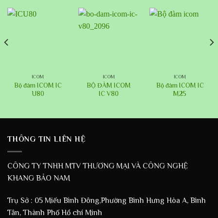
ICOM
ICOM
ICOM
Bộ đàm ICOM IC
BỘ ĐÀM ICOM
Bộ đàm ICOM IC
U80
IC V80
M25
THÔNG TIN LIÊN HỆ
CÔNG TY TNHH MTV THƯƠNG MẠI VÀ CÔNG NGHỆ
KHANG BẢO NAM
Trụ Sở : 05 Miếu Bình Đông,Phường Bình Hưng Hòa A, Bình
Tân, Thành Phố Hồ chí Minh