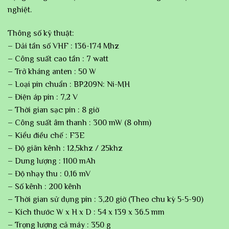
nghiệt.
Thông số kỹ thuật:
– Dải tần số VHF : 136-174 Mhz
– Công suất cao tần : 7 watt
– Trở kháng anten : 50 W
– Loại pin chuẩn : BP209N: Ni-MH
– Điện áp pin : 7,2 V
– Thời gian sạc pin : 8 giờ
– Công suất âm thanh : 300 mW (8 ohm)
– Kiểu điều chế : F3E
– Độ giãn kênh : 12,5khz / 25khz
– Dung lượng : 1100 mAh
– Độ nhạy thu : 0,16 mV
– Số kênh : 200 kênh
– Thời gian sử dụng pin : 3,20 giờ (Theo chu kỳ 5-5-90)
– Kích thước W x H x D : 54 x 139 x 36.5 mm
– Trọng lượng cả máy : 350 g