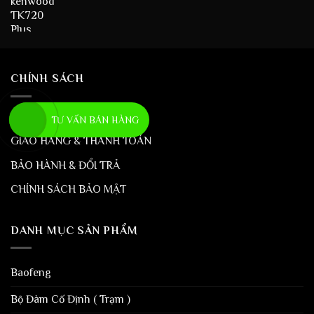
CHÍNH SÁCH
VỀ KHANG BẢO NAM
TƯ VẤN BÁN HÀNG
GIAO HÀNG & THANH TOÁN
BẢO HÀNH & ĐỔI TRẢ
CHÍNH SÁCH BẢO MẬT
DANH MỤC SẢN PHẨM
Baofeng
Bộ Đàm Cố Định ( Trạm )