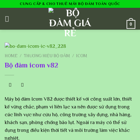
Skip
CUNG CẤP & CHO THUÊ MÁY BỘ ĐÀM TOÀN QUỐC
to
content
0
HOME
/
THƯƠNG HIỆU BỘ ĐÀM
/
ICOM
Bộ đàm icom v82
Máy bộ đàm Icom V82 được thiết kế với công suất lớn, thiết
kế vững chắc, phạm vi liên lạc xa nên được sử dụng trong
các lĩnh vực như cứu hộ, công trường xây dựng, nhà hàng,
khách sạn, phòng chống bão lụt. Ngoài ra máy có thể sử
dụng trong điều kiện thời tiết và môi trường làm việc khắc
nghiệt.