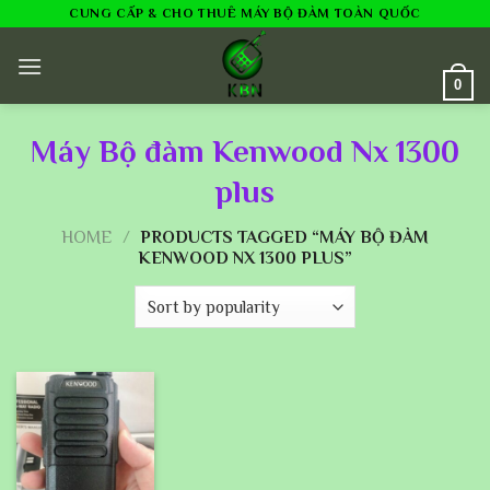
Skip
CUNG CẤP & CHO THUÊ MÁY BỘ ĐÀM TOÀN QUỐC
to
content
0
Máy Bộ đàm Kenwood Nx 1300
plus
HOME
/
PRODUCTS TAGGED “MÁY BỘ ĐÀM
KENWOOD NX 1300 PLUS”