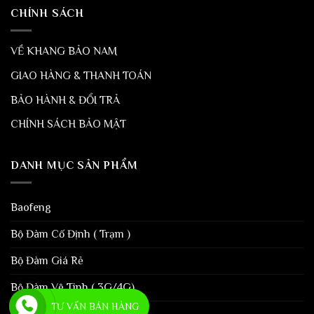
CHÍNH SÁCH
VỀ KHANG BẢO NAM
GIAO HÀNG & THANH TOÁN
BẢO HÀNH & ĐỔI TRẢ
CHÍNH SÁCH BẢO MẬT
DANH MỤC SẢN PHẨM
Baofeng
Bộ Đàm Cố Định ( Trạm )
Bộ Đàm Giá Rẻ
Bộ Đàm Vệ Tinh ( 3G/4G)
TƯ VẤN BÁN HÀNG