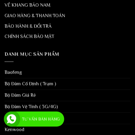
VỀ KHANG BẢO NAM
GIAO HÀNG & THANH TOÁN
BẢO HÀNH & ĐỔI TRẢ
CHÍNH SÁCH BẢO MẬT
DANH MỤC SẢN PHẨM
Baofeng
Bộ Đàm Cố Định ( Trạm )
Bộ Đàm Giá Rẻ
Bộ Đàm Vệ Tinh ( 3G/4G)
iCom
TƯ VẤN BÁN HÀNG
Kenwood