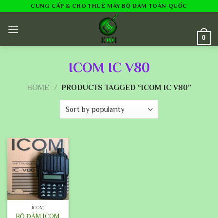
Skip
CUNG CẤP & CHO THUÊ MÁY BỘ ĐÀM TOÀN QUỐC
to
content
0
ICOM IC V80
HOME
/
PRODUCTS TAGGED “ICOM IC V80”
ICOM
BỘ ĐÀM ICOM