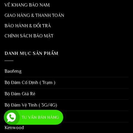
VỀ KHANG BẢO NAM
GIAO HÀNG & THANH TOÁN
BẢO HÀNH & ĐỔI TRẢ
CHÍNH SÁCH BẢO MẬT
DANH MỤC SẢN PHẨM
Baofeng
Bộ Đàm Cố Định ( Trạm )
Bộ Đàm Giá Rẻ
Bộ Đàm Vệ Tinh ( 3G/4G)
iCom
TƯ VẤN BÁN HÀNG
Kenwood