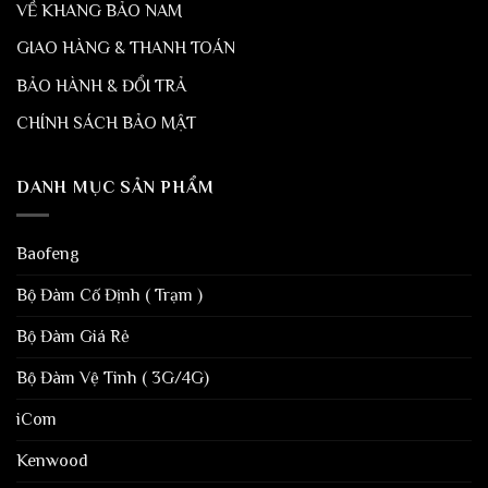
VỀ KHANG BẢO NAM
GIAO HÀNG & THANH TOÁN
BẢO HÀNH & ĐỔI TRẢ
CHÍNH SÁCH BẢO MẬT
DANH MỤC SẢN PHẨM
Baofeng
Bộ Đàm Cố Định ( Trạm )
Bộ Đàm Giá Rẻ
Bộ Đàm Vệ Tinh ( 3G/4G)
iCom
Kenwood