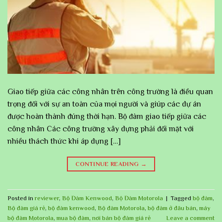
Giao tiếp giữa các công nhân trên công trường là điều quan
trọng đối với sự an toàn của mọi người và giúp các dự án
được hoàn thành đúng thời hạn. Bộ đàm giao tiếp giữa các
công nhân Các công trường xây dựng phải đối mặt với
nhiều thách thức khi áp dụng […]
CONTINUE READING
→
Posted in
reviewer
,
Bộ Đàm Kenwood
,
Bộ Đàm Motorola
|
Tagged
bộ đàm
,
Bộ đàm giá rẻ
,
bộ đàm kenwood
,
Bộ đàm Motorola
,
bộ đàm ở đâu bán
,
máy
bộ đàm Motorola
,
mua bộ đàm
,
nơi bán bộ đàm giá rẻ
Leave a comment