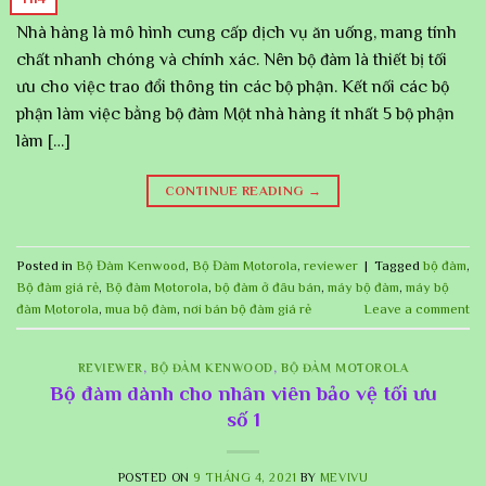
Nhà hàng là mô hình cung cấp dịch vụ ăn uống, mang tính
chất nhanh chóng và chính xác. Nên bộ đàm là thiết bị tối
ưu cho việc trao đổi thông tin các bộ phận. Kết nối các bộ
phận làm việc bằng bộ đàm Một nhà hàng ít nhất 5 bộ phận
làm […]
CONTINUE READING
→
Posted in
Bộ Đàm Kenwood
,
Bộ Đàm Motorola
,
reviewer
|
Tagged
bộ đàm
,
Bộ đàm giá rẻ
,
Bộ đàm Motorola
,
bộ đàm ở đâu bán
,
máy bộ đàm
,
máy bộ
đàm Motorola
,
mua bộ đàm
,
nơi bán bộ đàm giá rẻ
Leave a comment
REVIEWER
,
BỘ ĐÀM KENWOOD
,
BỘ ĐÀM MOTOROLA
Bộ đàm dành cho nhân viên bảo vệ tối ưu
số 1
POSTED ON
9 THÁNG 4, 2021
BY
MEVIVU