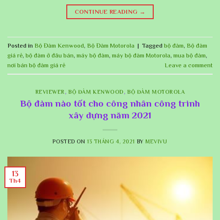
CONTINUE READING
→
Posted in
Bộ Đàm Kenwood
,
Bộ Đàm Motorola
|
Tagged
bộ đàm
,
Bộ đàm
giá rẻ
,
bộ đàm ở đâu bán
,
máy bộ đàm
,
máy bộ đàm Motorola
,
mua bộ đàm
,
nơi bán bộ đàm giá rẻ
Leave a comment
REVIEWER
,
BỘ ĐÀM KENWOOD
,
BỘ ĐÀM MOTOROLA
Bộ đàm nào tốt cho công nhân công trình
xây dựng năm 2021
POSTED ON
13 THÁNG 4, 2021
BY
MEVIVU
13
Th4