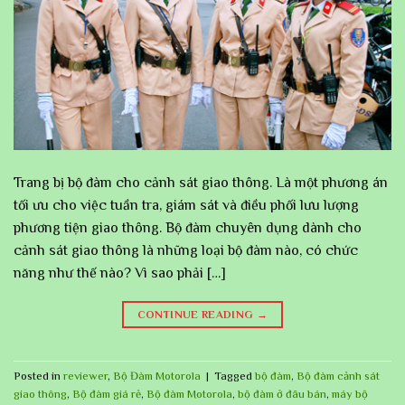
Trang bị bộ đàm cho cảnh sát giao thông. Là một phương án
tối ưu cho việc tuần tra, giám sát và điều phối lưu lượng
phương tiện giao thông. Bộ đàm chuyên dụng dành cho
cảnh sát giao thông là những loại bộ đàm nào, có chức
năng như thế nào? Vì sao phải […]
CONTINUE READING
→
Posted in
reviewer
,
Bộ Đàm Motorola
|
Tagged
bộ đàm
,
Bộ đàm cảnh sát
giao thông
,
Bộ đàm giá rẻ
,
Bộ đàm Motorola
,
bộ đàm ở đâu bán
,
máy bộ