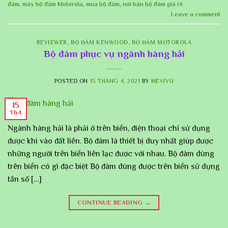
đàm
,
máy bộ đàm Motorola
,
mua bộ đàm
,
nơi bán bộ đàm giá rẻ
Leave a comment
REVIEWER
,
BỘ ĐÀM KENWOOD
,
BỘ ĐÀM MOTOROLA
Bộ đàm phục vụ ngành hàng hải
POSTED ON
15 THÁNG 4, 2021
BY
MEVIVU
15
Th4
Ngành hàng hải là phải ở trên biển, điện thoại chỉ sử dụng
được khi vào đất liền. Bộ đàm là thiết bị duy nhất giúp được
những người trên biển liên lạc được với nhau. Bộ đàm dùng
trên biển có gì đặc biệt Bộ đàm dùng được trên biển sử dụng
tần số […]
CONTINUE READING
→