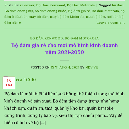
Posted in
reviewer
,
Bộ Đàm Kenwood
,
Bộ Đàm Motorola
|
Tagged
bộ đàm
,
Bộ đàm chống bụi
,
bộ đàm chống nước
,
Bộ đàm giá rẻ
,
Bộ đàm Motorola
,
bộ
đàm ở đâu bán
,
máy bộ đàm
,
máy bộ đàm Motorola
,
mua bộ đàm
,
nơi bán bộ
đàm giá rẻ
Leave a comment
BỘ ĐÀM KENWOOD
,
BỘ ĐÀM MOTOROLA
Bộ đàm giá rẻ cho mọi mô hình kinh doanh
năm 2021-2030
POSTED ON
15 THÁNG 4, 2021
BY
MEVIVU
15
Th4
Bộ đàm là một thiết bị liên lạc không thể thiếu trong mô hình
kinh doanh và sản xuất. Bộ đàm tiện dụng trong nhà hàng,
khách sạn, quán ăn, taxi, quản lý kho bãi, quán karaoke,
công trình, công ty bảo vệ, siêu thị, rạp chiếu phim… Vậy để
hiểu rõ hơn về bộ […]