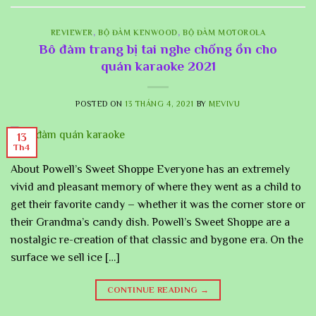
REVIEWER
,
BỘ ĐÀM KENWOOD
,
BỘ ĐÀM MOTOROLA
Bô đàm trang bị tai nghe chống ồn cho
quán karaoke 2021
POSTED ON
13 THÁNG 4, 2021
BY
MEVIVU
13
Th4
About Powell’s Sweet Shoppe Everyone has an extremely
vivid and pleasant memory of where they went as a child to
get their favorite candy – whether it was the corner store or
their Grandma’s candy dish. Powell’s Sweet Shoppe are a
nostalgic re-creation of that classic and bygone era. On the
surface we sell ice […]
CONTINUE READING
→