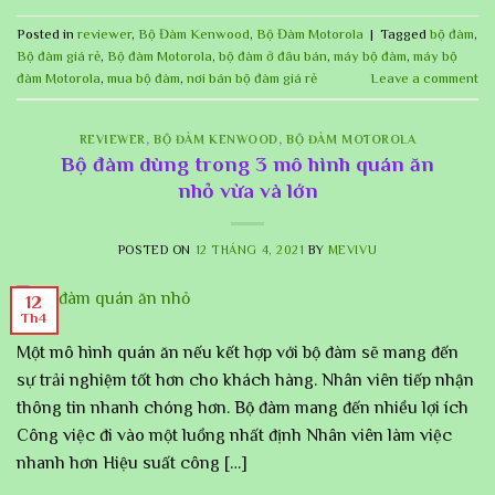
Posted in
reviewer
,
Bộ Đàm Kenwood
,
Bộ Đàm Motorola
|
Tagged
bộ đàm
,
Bộ đàm giá rẻ
,
Bộ đàm Motorola
,
bộ đàm ở đâu bán
,
máy bộ đàm
,
máy bộ
đàm Motorola
,
mua bộ đàm
,
nơi bán bộ đàm giá rẻ
Leave a comment
REVIEWER
,
BỘ ĐÀM KENWOOD
,
BỘ ĐÀM MOTOROLA
Bộ đàm dùng trong 3 mô hình quán ăn
nhỏ vừa và lớn
POSTED ON
12 THÁNG 4, 2021
BY
MEVIVU
12
Th4
Một mô hình quán ăn nếu kết hợp với bộ đàm sẽ mang đến
sự trải nghiệm tốt hơn cho khách hàng. Nhân viên tiếp nhận
thông tin nhanh chóng hơn. Bộ đàm mang đến nhiều lợi ích
Công việc đi vào một luồng nhất định Nhân viên làm việc
nhanh hơn Hiệu suất công […]