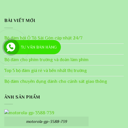
BÀI VIẾT MỚI
Bộ đàm hội Ô Tô Sài Gòn cập nhật 24/7
TƯ VẤN BÁN HÀNG
Bộ đàm mini M20 cho bé
Bộ đàm cho phim trường và đoàn làm phim
Top 5 bộ đàm giá rẻ và bền nhất thị trường
Bộ đàm chuyên dụng dành cho cảnh sát giao thông
ẢNH SẢN PHẨM
motorola-gp-3588-739