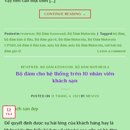
Vậy nên cần một thiết […]
CONTINUE READING
→
Posted in
reviewer
,
Bộ Đàm Kenwood
,
Bộ Đàm Motorola
|
Tagged
bộ đàm
,
bộ đàm bán ở đâu
,
Bộ đàm giá rẻ
,
Bộ đàm Motorola
,
Bộ Đàm Motorola
CP360
,
bộ đàm ở đâu bán
,
máy bộ đàm
,
máy bộ đàm Motorola
,
nơi bán bộ
đàm giá rẻ
Leave a comment
REVIEWER
,
BỘ ĐÀM KENWOOD
,
BỘ ĐÀM MOTOROLA
Bộ đàm cho hệ thống trên 10 nhân viên
khách sạn
POSTED ON
12 THÁNG 4, 2021
BY
MEVIVU
12
Th4
Để quyết định được sự hài lòng của khách hàng hay là