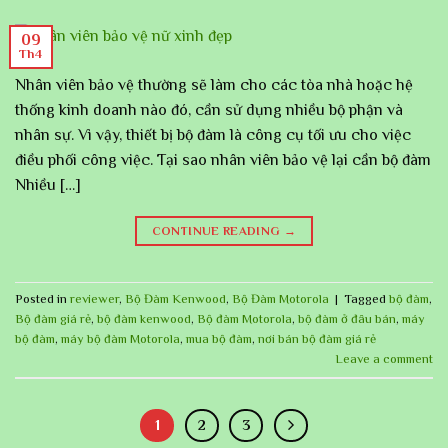
09
Th4
Nhân viên bảo vệ thường sẽ làm cho các tòa nhà hoặc hệ
thống kinh doanh nào đó, cần sử dụng nhiều bộ phận và
nhân sự. Vì vậy, thiết bị bộ đàm là công cụ tối ưu cho việc
điều phối công việc. Tại sao nhân viên bảo vệ lại cần bộ đàm
Nhiều […]
CONTINUE READING
→
Posted in
reviewer
,
Bộ Đàm Kenwood
,
Bộ Đàm Motorola
|
Tagged
bộ đàm
,
Bộ đàm giá rẻ
,
bộ đàm kenwood
,
Bộ đàm Motorola
,
bộ đàm ở đâu bán
,
máy
bộ đàm
,
máy bộ đàm Motorola
,
mua bộ đàm
,
nơi bán bộ đàm giá rẻ
Leave a comment
1
2
3