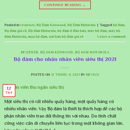
CONTINUE READING
→
Posted in
reviewer
,
Bộ Đàm Kenwood
,
Bộ Đàm Motorola
|
Tagged
bộ đàm
,
Bộ đàm giá rẻ
,
Bộ đàm Motorola
,
bộ đàm ở đâu bán
,
máy bộ đàm
,
máy bộ
đàm Motorola
,
mua bộ đàm
,
nơi bán bộ đàm giá rẻ
Leave a comment
REVIEWER
,
BỘ ĐÀM KENWOOD
,
BỘ ĐÀM MOTOROLA
Bộ đàm cho nhân nhân viên siêu thị 2021
POSTED ON
12 THÁNG 4, 2021
BY
MEVIVU
12
Th4
Một siêu thị có rất nhiều quầy hàng, một quầy hàng có
nhiều nhân viên. Vậy Bộ đàm là thiết bị thích hợp để các bộ
phận nhân viên trao đổi thông tin với nhau. Do tính chất
công việc cần di chuyển liên tục trong một không gian lớn.