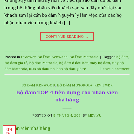
không.Vậy tìm hiểu kỹ hơn về việc tại sao cần có bộ đàm
trong hệ thống nhân viên khách sạn sau đây nhé. Tại sao
khách sạn lại cần bộ đàm Nguyên lý làm việc của các bộ
phận nhân viên trong khách […]
CONTINUE READING
→
Posted in
reviewer
,
Bộ Đàm Kenwood
,
Bộ Đàm Motorola
|
Tagged
bộ đàm
,
Bộ đàm giá rẻ
,
Bộ đàm Motorola
,
bộ đàm ở đâu bán
,
máy bộ đàm
,
máy bộ
đàm Motorola
,
mua bộ đàm
,
nơi bán bộ đàm giá rẻ
Leave a comment
BỘ ĐÀM KENWOOD
,
BỘ ĐÀM MOTOROLA
,
REVIEWER
Bộ đàm TOP 4 tiện dụng cho nhân viên
nhà hàng
POSTED ON
9 THÁNG 4, 2021
BY
MEVIVU
09
Th4